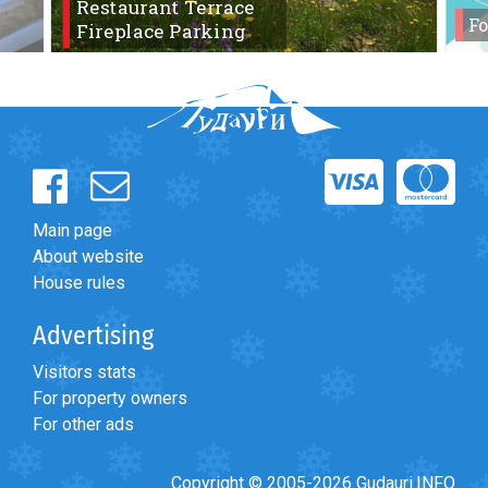
Restaurant Terrace
Fo
Fireplace Parking
Main page
About website
House rules
Advertising
Visitors stats
For property owners
For other ads
Copyright © 2005-2026 Gudauri.INFO