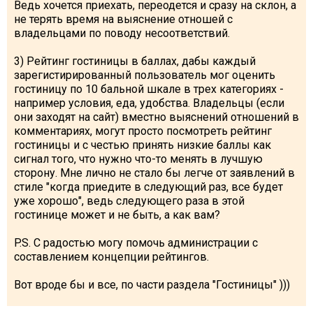
Ведь хочется приехать, переодется и сразу на склон, а
What to drink?
не терять время на выяснение отношей с
Local money
владельцами по поводу несоответствий.
Mobile phones
3) Рейтинг гостиницы в баллах, дабы каждый
зарегистирированный пользователь мог оценить
Gallery
гостиницу по 10 бальной шкале в трех категориях -
Travel reports
например условия, еда, удобства. Владельцы (если
они заходят на сайт) вместно выяснений отношений в
Safety
комментариях, могут просто посмотреть рейтинг
гостиницы и с честью принять низкие баллы как
сигнал того, что нужно что-то менять в лучшую
сторону. Мне лично не стало бы легче от заявлений в
стиле "когда приедите в следующий раз, все будет
уже хорошо", ведь следующего раза в этой
гостинице может и не быть, а как вам?
P.S. С радостью могу помочь администрации с
составлением концепции рейтингов.
Вот вроде бы и все, по части раздела "Гостиницы" )))