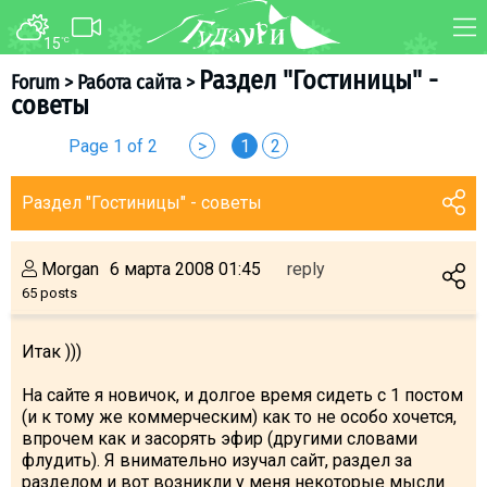
15
°C
FORUM
MAP
Раздел "Гостиницы" -
Forum
>
Работа сайта
>
советы
About ski resort
WEBCAM
Page 1 of 2
>
1
2
Piste map
TRANSFER
Ski pass
Раздел "Гостиницы" - советы
Ski instructors
Ski rent
Morgan
6 марта 2008 01:45
reply
Ski service
65 posts
Kids in Gudauri
Итак )))
Après-ski
Events schedule
На сайте я новичок, и долгое время сидеть с 1 постом
(и к тому же коммерческим) как то не особо хочется,
впрочем как и засорять эфир (другими словами
Join telegram
флудить). Я внимательно изучал сайт, раздел за
Gudauri
INFO
разделом и вот возникли у меня некоторые мысли