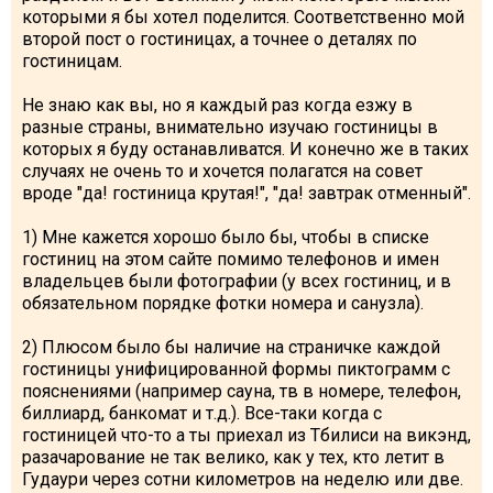
которыми я бы хотел поделится. Соответственно мой
второй пост о гостиницах, а точнее о деталях по
гостиницам.
Не знаю как вы, но я каждый раз когда езжу в
LODGING
разные страны, внимательно изучаю гостиницы в
которых я буду останавливатся. И конечно же в таких
Apartments
случаях не очень то и хочется полагатся на совет
Cottages
вроде "да! гостиница крутая!", "да! завтрак отменный".
Hotels
1) Мне кажется хорошо было бы, чтобы в списке
%
Hot deals
гостиниц на этом сайте помимо телефонов и имен
владельцев были фотографии (у всех гостиниц, и в
Long term rent
обязательном порядке фотки номера и санузла).
Kazbegi
2) Плюсом было бы наличие на страничке каждой
Other
гостиницы унифицированной формы пиктограмм с
пояснениями (например сауна, тв в номере, телефон,
GEORGIA
биллиард, банкомат и т.д.). Все-таки когда с
гостиницей что-то а ты приехал из Тбилиси на викэнд,
About Georgia
разачарование не так велико, как у тех, кто летит в
Visas
Гудаури через сотни километров на неделю или две.