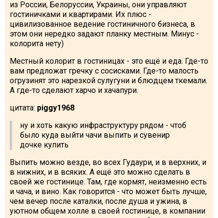
из России, Белоруссии, Украины, они управляют
гостиничками и квартирами. Их плюс -
цивилизованное ведение гостиничного бизнеса, в
этом они нередко задают планку местным. Минус -
колорита нету)
Местный колорит в гостиницах - это ещё и еда. Где-то
вам предложат гречку с сосисками. Где-то малость
огрузинят это нарезкой сулугуни и блюдцем ткемали.
А где-то сделают харчо и хачапури.
цитата:
piggy1968
ну и хоть какую инфраструктуру рядом - чтоб
было куда выйти чачи выпить и сувенир
дочке купить
Выпить можно везде, во всех Гудаури, и в верхних, и
в нижних, и в всяких. А ещё это можно сделать в
своей же гостинице. Там, где кормят, неизменно есть
и чача, и вино. Как говорится - что может быть лучше,
чем вечер после каталки, после душа и ужина, в
уютном общем холле в своей гостинице, в компании