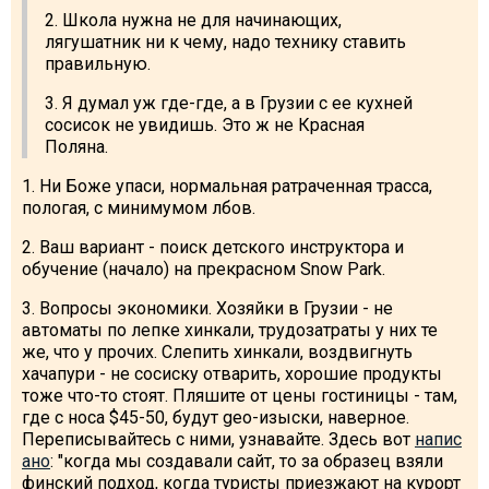
2. Школа нужна не для начинающих,
лягушатник ни к чему, надо технику ставить
правильную.
3. Я думал уж где-где, а в Грузии с ее кухней
сосисок не увидишь. Это ж не Красная
Поляна.
1. Ни Боже упаси, нормальная ратраченная трасса,
пологая, с минимумом лбов.
2. Ваш вариант - поиск детского инструктора и
обучение (начало) на прекрасном Snow Park.
3. Вопросы экономики. Хозяйки в Грузии - не
автоматы по лепке хинкали, трудозатраты у них те
же, что у прочих. Слепить хинкали, воздвигнуть
хачапури - не сосиску отварить, хорошие продукты
тоже что-то стоят. Пляшите от цены гостиницы - там,
где с носа $45-50, будут geo-изыски, наверное.
Переписывайтесь с ними, узнавайте. Здесь вот
напис
ано
: "когда мы создавали сайт, то за образец взяли
финский подход, когда туристы приезжают на курорт