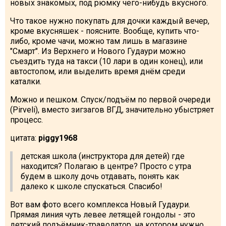
новых знакомых, под рюмку чего-нибудь вкусного.
Что такое нужно покупать для дочки каждый вечер,
кроме вкусняшек - поясните. Вообще, купить что-
либо, кроме чачи, можно там лишь в магазине
"Смарт". Из Верхнего и Нового Гудаури можно
съездить туда на такси (10 лари в один конец), или
автостопом, или выделить время днём среди
каталки.
Можно и пешком. Спуск/подъём по первой очереди
(Pirveli), вместо зигзагов ВГД, значительно убыстряет
процесс.
цитата:
piggy1968
детская школа (инструктора для детей) где
находится? Полагаю в центре? Просто с утра
будем в школу дочь отдавать, понять как
далеко к школе спускаться. Спасибо!
Вот вам фото всего комплекса Новый Гудаури.
Прямая линия чуть левее летящей гондолы - это
детский подъёмник-траволатор, на котором нужно