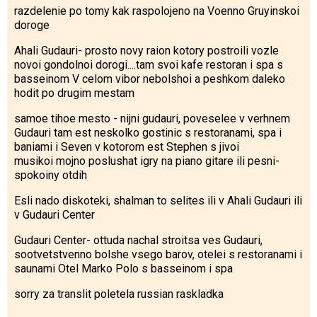
razdelenie po tomy kak raspolojeno na Voenno Gruyinskoi
doroge
Ahali Gudauri- prosto novy raion kotory postroili vozle
novoi gondolnoi dorogi....tam svoi kafe restoran i spa s
basseinom V celom vibor nebolshoi a peshkom daleko
hodit po drugim mestam
samoe tihoe mesto - nijni gudauri, poveselee v verhnem
Gudauri tam est neskolko gostinic s restoranami, spa i
baniami i Seven v kotorom est Stephen s jivoi
musikoi mojno poslushat igry na piano gitare ili pesni-
spokoiny otdih
Esli nado diskoteki, shalman to selites ili v Ahali Gudauri ili
v Gudauri Center
Gudauri Center- ottuda nachal stroitsa ves Gudauri,
sootvetstvenno bolshe vsego barov, otelei s restoranami i
saunami Otel Marko Polo s basseinom i spa
sorry za translit poletela russian raskladka