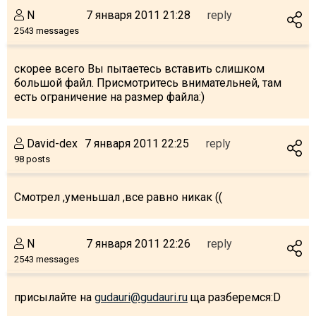
N
7 января 2011 21:28
reply
2543 messages
скорее всего Вы пытаетесь вставить слишком
большой файл. Присмотритесь внимательней, там
есть ограничение на размер файла:)
David-dex
7 января 2011 22:25
reply
98 posts
Смотрел ,уменьшал ,все равно никак ((
N
7 января 2011 22:26
reply
2543 messages
присылайте на
gudauri@gudauri.ru
ща разберемся:D