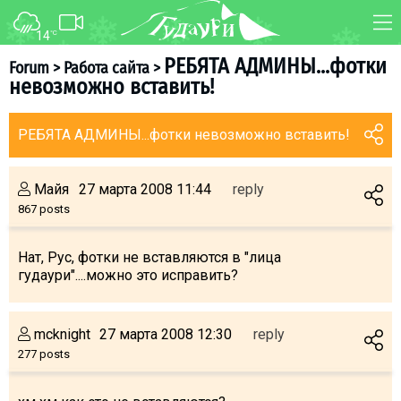
14
°C
FORUM
MAP
РЕБЯТА АДМИНЫ...фотки
Forum
>
Работа сайта
>
невозможно вставить!
About ski resort
WEBCAM
Piste map
TRANSFER
РЕБЯТА АДМИНЫ...фотки невозможно вставить!
Ski pass
Ski instructors
Майя
27 марта 2008 11:44
reply
Ski rent
867 posts
Ski service
Нат, Рус, фотки не вставляются в "лица
Kids in Gudauri
гудаури"....можно это исправить?
Après-ski
Events schedule
mcknight
27 марта 2008 12:30
reply
277 posts
Join telegram
Gudauri
INFO