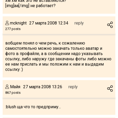
хм хм как это не вставляются?
[img]аа[/img] не работает?
mcknight
27 марта 2008 12:34
reply
LODGING
277 posts
Apartments
вобщем понял о чем речь, к сожалению
Cottages
самостоятельно можно закачать только аватар и
Hotels
фото в профайле, а в сообщении надо указывать
ссылку, либо наружу где закачаны фоты либо можно
%
Hot deals
ее нам прислать и мы положим к нам и выдадим
Long term rent
ссылку :)
Kazbegi
Other
Майя
27 марта 2008 13:26
reply
867 posts
GEORGIA
About Georgia
:blush ща что то предприму...
Visas