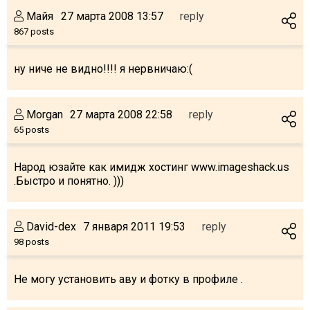
What to drink?
Майя
27 марта 2008 13:57
reply
Local money
867 posts
Mobile phones
ну ниче не видно!!!! я нервничаю:(
Gallery
Travel reports
Morgan
27 марта 2008 22:58
reply
Safety
65 posts
Народ юзайте как имидж хостинг www.imageshack.us
.Быстро и понятно. )))
David-dex
7 января 2011 19:53
reply
98 posts
Не могу установить аву и фотку в профиле .