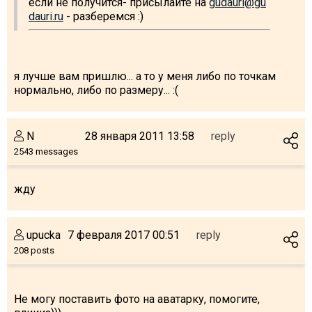
если не получится- присылайте на
gudauri@gu
dauri.ru
- разберемся :)
я лучше вам пришлю... а то у меня либо по точкам
нормально, либо по размеру... :(
N
28 января 2011 13:58
reply
2543 messages
жду
upucka
7 февраля 2017 00:51
reply
208 posts
Не могу поставить фото на аватарку, помогите,