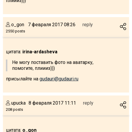
плиииз)))
o_gon
7 февраля 2017 08:26
reply
2550 posts
цитата:
irina-ardasheva
Не могу поставить фото на аватарку,
помогите, плиииз)))
присылайте на
gudauri@gudauri.ru
upucka
8 февраля 2017 11:11
reply
208 posts
цитата:
o_gon