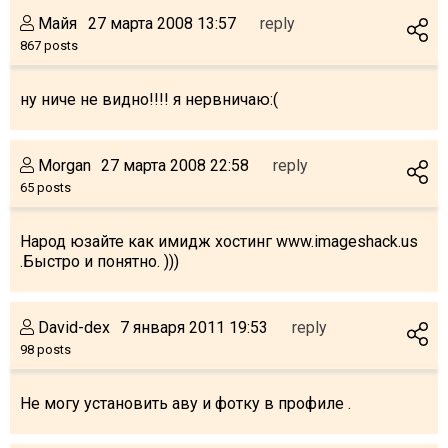
What to drink?
Майя
27 марта 2008 13:57
reply
Local money
867 posts
Mobile phones
ну ниче не видно!!!! я нервничаю:(
Gallery
Travel reports
Morgan
27 марта 2008 22:58
reply
Safety
65 posts
Народ юзайте как имидж хостинг www.imageshack.us
.Быстро и понятно. )))
David-dex
7 января 2011 19:53
reply
98 posts
Не могу установить аву и фотку в профиле .