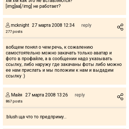
хм хм как это не вставляются?
[img]аа[/img] не работает?
mcknight
27 марта 2008 12:34
reply
LODGING
277 posts
Apartments
вобщем понял о чем речь, к сожалению
Cottages
самостоятельно можно закачать только аватар и
Hotels
фото в профайле, а в сообщении надо указывать
ссылку, либо наружу где закачаны фоты либо можно
%
Hot deals
ее нам прислать и мы положим к нам и выдадим
Long term rent
ссылку :)
Kazbegi
Other
Майя
27 марта 2008 13:26
reply
867 posts
GEORGIA
About Georgia
:blush ща что то предприму...
Visas