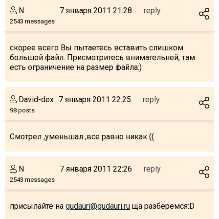
N
7 января 2011 21:28
reply
2543 messages
скорее всего Вы пытаетесь вставить слишком
большой файл. Присмотритесь внимательней, там
есть ограничение на размер файла:)
David-dex
7 января 2011 22:25
reply
98 posts
Смотрел ,уменьшал ,все равно никак ((
N
7 января 2011 22:26
reply
2543 messages
присылайте на
gudauri@gudauri.ru
ща разберемся:D