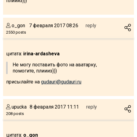
плиииз)))
o_gon
7 февраля 2017 08:26
reply
2550 posts
цитата:
irina-ardasheva
Не могу поставить фото на аватарку,
помогите, плиииз)))
присылайте на
gudauri@gudauri.ru
upucka
8 февраля 2017 11:11
reply
208 posts
цитата:
o_gon