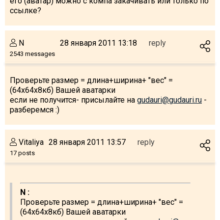
его (аватар) можно с компа закачивать или только по
ссылке?
N
28 января 2011 13:18
reply
2543 messages
Проверьте размер = длина+ширина+ "вес" =
(64x64x8кб) Вашей аватарки
если не получится- присылайте на
gudauri@gudauri.ru
-
разберемся :)
Vitaliya
28 января 2011 13:57
reply
17 posts
N :
Проверьте размер = длина+ширина+ "вес" =
(64x64x8кб) Вашей аватарки