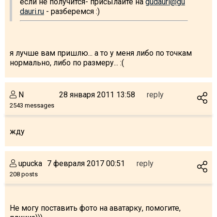
если не получится- присылайте на
gudauri@gu
dauri.ru
- разберемся :)
я лучше вам пришлю... а то у меня либо по точкам
нормально, либо по размеру... :(
N
28 января 2011 13:58
reply
2543 messages
жду
upucka
7 февраля 2017 00:51
reply
208 posts
Не могу поставить фото на аватарку, помогите,