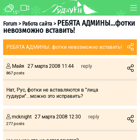
15
°C
FORUM
MAP
РЕБЯТА АДМИНЫ...фотки
Forum
>
Работа сайта
>
невозможно вставить!
About ski resort
WEBCAM
Piste map
TRANSFER
РЕБЯТА АДМИНЫ...фотки невозможно вставить!
Ski pass
Ski instructors
Майя
27 марта 2008 11:44
reply
Ski rent
867 posts
Ski service
Нат, Рус, фотки не вставляются в "лица
Kids in Gudauri
гудаури"....можно это исправить?
Après-ski
Events schedule
mcknight
27 марта 2008 12:30
reply
277 posts
Join telegram
Gudauri
INFO