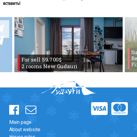
S
Re
For sell 59.700$
Fi
2 rooms New Gudauri
Main page
About website
House rules