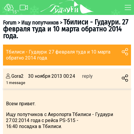
15
°C
FORUM
MAP
Тбилиси - Гудаури. 27
Forum
>
Ищу попутчиков
>
февраля туда и 10 марта обратно 2014
About ski resort
WEBCAM
года.
Piste map
TRANSFER
Ski pass
Тбилиси - Гудаури. 27 февраля туда и 10 марта
обратно 2014 года.
Ski instructors
Ski rent
Gora2
30 ноября 2013 00:24
reply
Ski service
1 message
Kids in Gudauri
Après-ski
Всем привет.
Events schedule
Ищу попутчиков с Аеропорта Тбилиси - Гудаури
27.02.2014 года с рейса PS-515 -
Join telegram
16:40 посадка в Тбилиси.
Gudauri
INFO