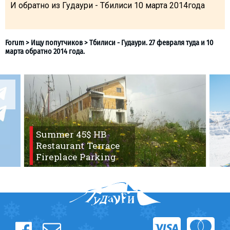
И обратно из Гудаури - Тбилиси 10 марта 2014года
LODGING
Apartments
Cottages
Hotels
Forum
>
Ищу попутчиков
>
Тбилиси - Гудаури. 27 февраля
%
Hot deals
марта обратно 2014 года.
Summer 45$ HB
Long term rent
Restaurant Terrace
Kazbegi
Fireplace Parking
Other
GEORGIA
About Georgia
Visas