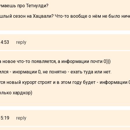
думаешь про Тетнулди?
шлый сезон на Хацвали? Что-то вообще о нём не было нич
14:53
reply
а новое что-то появляется, а информации почти 0)))
ся - инормации 0, не понятно - ехать туда или нет.
ся новый курорт строят и в этом году будет - информации 
только хардкор)
15:19
reply