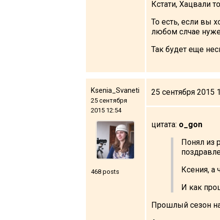
Кстати, Хацвали т
То есть, если вы 
любом слчае нужен
Так будет еще нес
Ksenia_Svaneti
25 сентября 2015 
25 сентября
2015 12:54
цитата:
o_gon
Понял из 
поздравл
Ксения, а
468 posts
И как про
Прошлый сезон на