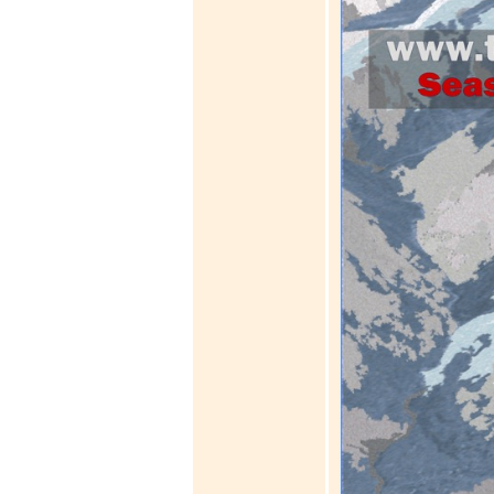
What to drink?
Local money
Mobile phones
Gallery
Travel reports
Safety