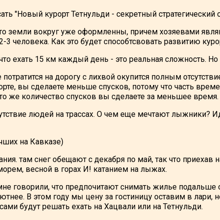
ать "Новый курорт Тетнульди - секретный стратегический 
то земли вокруг уже оформленны, причем хозяевами явля
2-3 человека. Как это будет способтсвовать развитию курор
, что ехать 15 км каждый день - это реальная сложность. Но
е потратится на дорогу с лихвой окупится полным отсутств
рте, вы сделаете меньше спусков, потому что часть време
 то же количество спусков вы сделаете за меньшее время.
сутствие людей на трассах. О чем еще мечтают лыжники? 
учших на Кавказе)
тания. там снег обещают с декабря по май, так что приехав
морем, весной в горах И! катанием на лыжах.
не говорили, что предпочитают снимать жилье подальше о
ютнее. В этом году мы цену за гостиницу оставим в лари, 
 сами будут решать ехать на Хацвали или на Тетнульди.