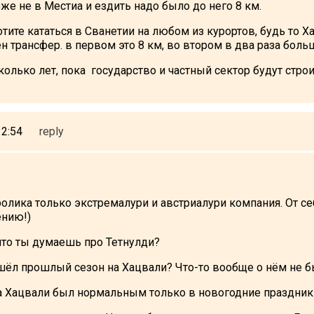
оже не в Местиа и ездить надо было до него 8 км.
хотите кататься в Сванетии на любом из курортов, будь то Х
 трансфер. в первом это 8 км, во втором в два раза боль
колько лет, пока государство и частный сектор будут строи
12:54
reply
ролика только экстремалури и австриалури компания. От с
ению!)
 что ты думаешь про Тетнулди?
шёл прошлый сезон на Хацвали? Что-то вообще о нём не 
 Хацвали был нормальным только в новогодние праздник