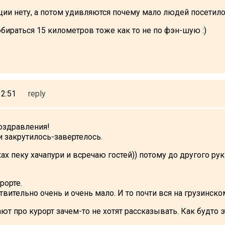
и нету, а потом удивляются почему мало людей посетило...
ираться 15 километров тоже как то не по фэн-шую :)
12:51
reply
поздравления!
 закрутилось-завертелось.
х пеку хачапури и всречаю гостей)) потому до другого рук
рорте.
ительно очень и очень мало. И то почти вся на грузинско
нают про курорт зачем-то не хотят рассказывать. Как будто 