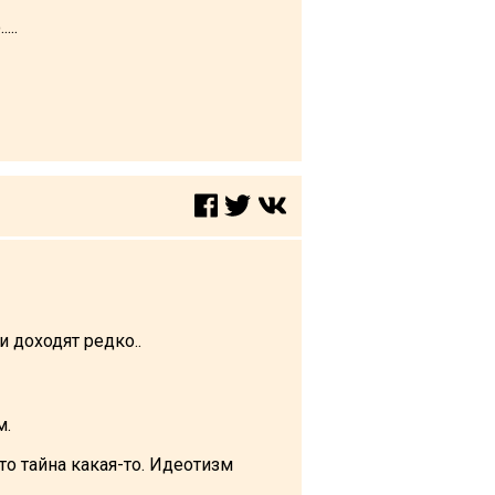
..
и доходят редко..
м.
это тайна какая-то. Идеотизм