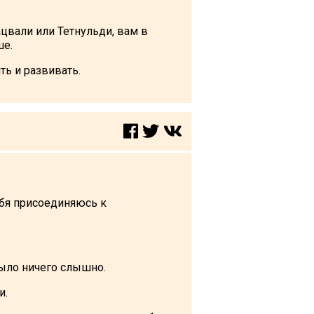
ацвали или Тетнульди, вам в
ше.
ть и развивать.
ебя присоединяюсь к
было ничего слышно.
и.