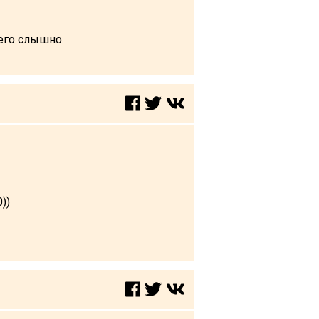
его слышно.
0))