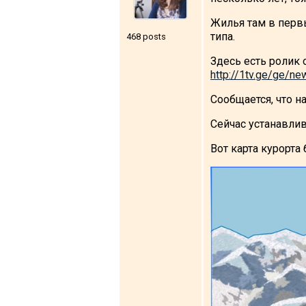
Жилья там в первы
типа.
468 posts
Здесь есть ролик 
LODGING
http://1tv.ge/ge/ne
Apartments
Сообщается, что н
Cottages
Сейчас устанавли
Hotels
Вот карта курорта
%
Hot deals
Long term rent
Kazbegi
Other
GEORGIA
About Georgia
Visas