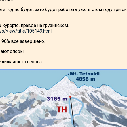
й год не будет, зато будет работать уже в этом году три с
о курорте, правда на грузинском.
ws/view/title/105149.html
а 90% все завершено.
вают опоры.
 ближайшего сезона.