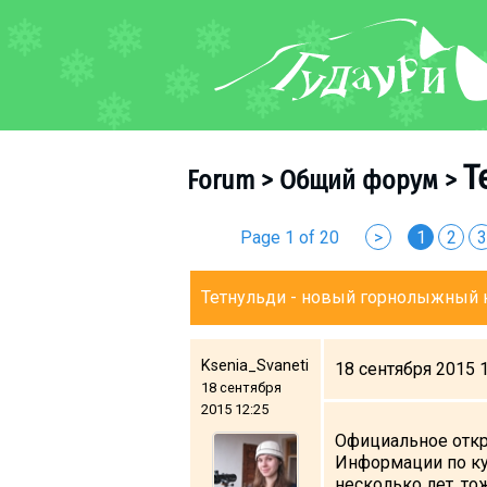
FORUM
About ski resort
Piste map
Т
Forum
>
Общий форум
>
Ski pass
Ski instructors
Page 1 of 20
>
1
2
3
Ski rent
Ski service
Тетнульди - новый горнолыжный 
Kids in Gudauri
Après-ski
Ksenia_Svaneti
18 сентября 2015 
Events schedule
18 сентября
2015 12:25
Официальное откры
Join telegram
Информации по кур
Gudauri
INFO
несколько лет, тож