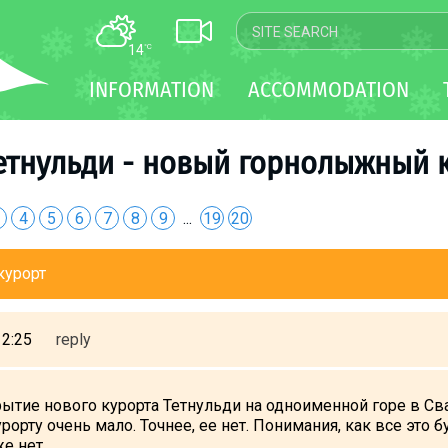
14
°C
MAP
INFORMATION
ACCOMMODATION
WEBCAM
TRANSFER
етнульди - новый горнолыжный 
4
5
6
7
8
9
...
19
20
курорт
12:25
reply
тие нового курорта Тетнульди на одноименной горе в Сва
орту очень мало. Точнее, ее нет. Понимания, как все это 
е нет.