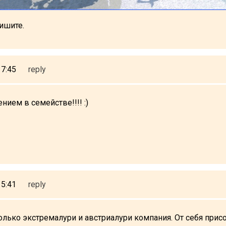
ишите.
17:45
reply
нием в семействе!!!! :)
15:41
reply
олько экстремалури и австриалури компания. От себя при