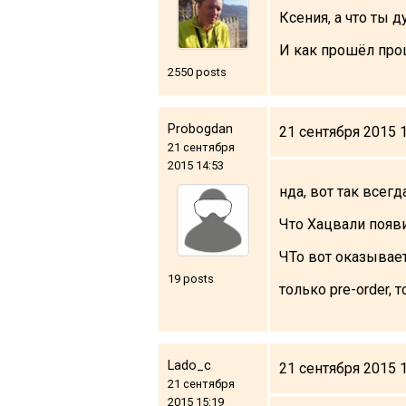
Ксения, а что ты 
И как прошёл про
2550 posts
Probogdan
21 сентября 2015 
21 сентября
2015 14:53
нда, вот так всегд
Что Хацвали появил
ЧТо вот оказывает
19 posts
только pre-order, 
Lado_c
21 сентября 2015 
21 сентября
2015 15:19