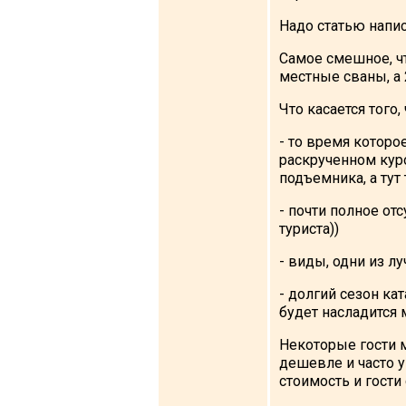
Надо статью напис
Самое смешное, ч
местные сваны, а 
Что касается того
- то время которо
раскрученном куро
подъемника, а тут
- почти полное от
туриста))
- виды, одни из л
- долгий сезон ка
будет насладится 
Некоторые гости м
дешевле и часто у
стоимость и гости