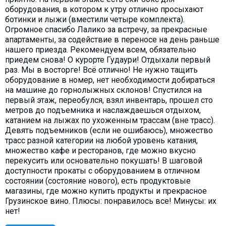
оборудования, в котором к утру отлично просыхают
ботинки и лыжи (вместили четыре комплекта).
Огромное спасибо Лалико за встречу, за прекрасные
апартаменты, за содействие в переносе на день раньше
нашего приезда. Рекомендуем всем, обязательно
приедем снова! О курорте Гудаури! Отдыхали первый
раз. Мы в восторге! Всё отлично! Не нужно тащить
оборудование в номер, нет необходимости добираться
на машине до горнолыжных склонов! Спустился на
первый этаж, переобулся, взял инвентарь, прошел сто
метров до подъемника и наслаждаешься отдыхом,
катанием на лыжах по ухоженным трассам (вне трасс).
Девять подъемников (если не ошибаюсь), множество
трасс разной категории на любой уровень катания,
множество кафе и ресторанов, где можно вкусно
перекусить или основательно покушать! В шаговой
доступности прокаты с оборудованием в отличном
состоянии (состояние нового), есть продуктовые
магазины, где можно купить продукты и прекрасное
Грузинское вино. Плюсы: понравилось все! Минусы: их
нет!