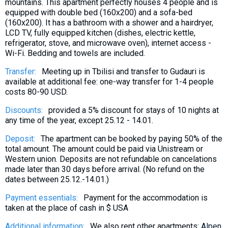
mountains. This apartment perfectly houses 4 people and is
equipped with double bed (160x200) and a sofa-bed
(160x200). It has a bathroom with a shower and a hairdryer,
LCD TV, fully equipped kitchen (dishes, electric kettle,
refrigerator, stove, and microwave oven), internet access -
Wi-Fi. Bedding and towels are included.
Transfer:
Meeting up in Tbilisi and transfer to Gudauri is
available at additional fee: one-way transfer for 1-4 people
costs 80-90 USD.
Discounts:
provided a 5% discount for stays of 10 nights at
any time of the year, except 25.12 - 14.01.
Deposit:
The apartment can be booked by paying 50% of the
total amount. The amount could be paid via Unistream or
Western union. Deposits are not refundable on cancelations
made later than 30 days before arrival. (No refund on the
dates between 25.12.-14.01.)
Payment essentials:
Payment for the accommodation is
taken at the place of cash in $ USA
Additional information:
We also rent other apartments:
Alpen