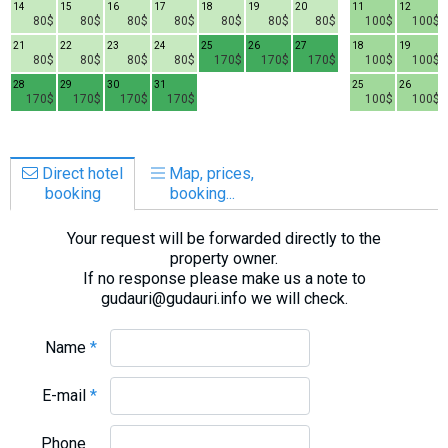
14
15
16
17
18
19
20
11
12
80$
80$
80$
80$
80$
80$
80$
100$
100$
21
22
23
24
25
26
27
18
19
80$
80$
80$
80$
170$
170$
170$
100$
100$
28
29
30
31
25
26
170$
170$
170$
170$
100$
100$
Direct hotel
Map, prices,
booking
booking...
Your request will be forwarded directly to the
property owner.
If no response please make us a note to
gudauri@gudauri.info we will check.
Name
*
E-mail
*
Phone