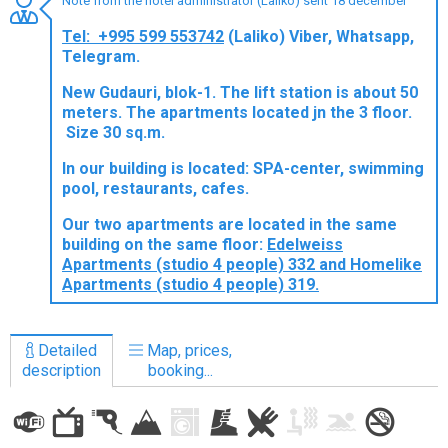
Note from the hotel administrator (Laliko) sent 18 december
Tel: +995 599 553742
(Laliko) Viber, Whatsapp,
Telegram.
New Gudauri, blok-1. The lift station is about 50
LODGING
meters. The apartments located jn the 3 floor.
Size 30 sq.m.
Apartments
Cottages
In our building is located: SPA-center, swimming
pool, restaurants, cafes.
Hotels
Our two apartments are located in the same
%
Hot deals
building on the same floor:
Edelweiss
Long term rent
Apartments (studio 4 people) 332 and Homelike
Apartments (studio 4 people) 319.
Kazbegi
Other
Detailed
Map, prices,
GEORGIA
description
booking...
About Georgia
Visas