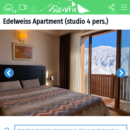
14
°C
FORUM
MAP
Edelweiss Apartment (studio 4 pers.)
About ski resort
WEBCAM
Piste map
TRANSFER
Ski pass
Ski instructors
Ski rent
Ski service
Kids in Gudauri
Après-ski
Events schedule
Join telegram
Gudauri
INFO