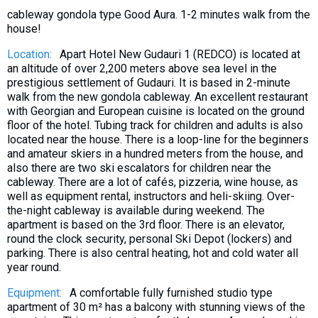
What to drink?
cableway gondola type Good Aura. 1-2 minutes walk from the
house!
Local money
Location:
Apart Hotel New Gudauri 1 (REDCO) is located at
Mobile phones
an altitude of over 2,200 meters above sea level in the
Gallery
prestigious settlement of Gudauri. It is based in 2-minute
walk from the new gondola cableway. An excellent restaurant
Travel reports
with Georgian and European cuisine is located on the ground
Safety
floor of the hotel. Tubing track for children and adults is also
located near the house. There is a loop-line for the beginners
and amateur skiers in a hundred meters from the house, and
also there are two ski escalators for children near the
cableway. There are a lot of cafés, pizzeria, wine house, as
well as equipment rental, instructors and heli-skiing. Over-
the-night cableway is available during weekend. The
apartment is based on the 3rd floor. There is an elevator,
round the clock security, personal Ski Depot (lockers) and
parking. There is also central heating, hot and cold water all
year round.
Equipment:
A comfortable fully furnished studio type
apartment of 30 m² has a balcony with stunning views of the