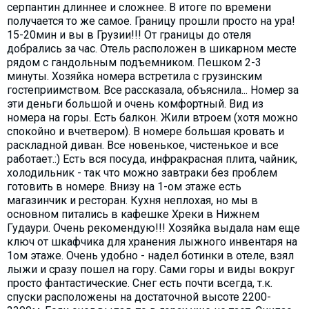
серпантин длиннее и сложнее. В итоге по времени
получается то же самое. Границу прошли просто на ура!
15-20мин и вы в Грузии!!! От границы до отеля
добрались за час. Отель расположен в шикарном месте
рядом с гандольным подъемником. Пешком 2-3
минуты. Хозяйка номера встретила с грузинским
гостеприимством. Все рассказала, объяснила... Номер за
эти деньги большой и очень комфортный. Вид из
номера на горы. Есть балкон. Жили втроем (хотя можно
спокойно и вчетвером). В номере большая кровать и
раскладной диван. Все новенькое, чистенькое и все
работает.:) Есть вся посуда, инфракрасная плита, чайник,
холодильник - так что можно завтраки без проблем
готовить в номере. Внизу на 1-ом этаже есть
магазинчик и ресторан. Кухня неплохая, но мы в
основном питались в кафешке Хреки в Нижнем
Гудаури. Очень рекомендую!!! Хозяйка выдала нам еще
ключ от шкафчика для хранения лыжного инвентаря на
1ом этаже. Очень удобно - надел ботинки в отеле, взял
лыжи и сразу пошел на гору. Сами горы и виды вокруг
просто фантастические. Снег есть почти всегда, т.к.
спуски расположены на достаточной высоте 2200-