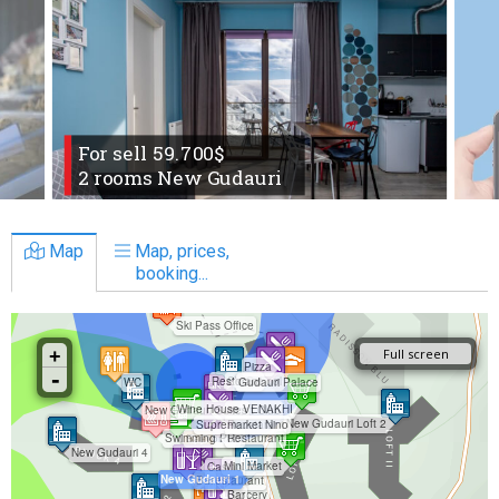
For sell 59.700$
2 rooms New Gudauri
Map
Map, prices,
booking...