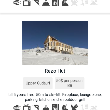
What to drink?
Local money
Mobile phones
Gallery
Travel reports
Safety
Rezo Hut
50$ per person.
Upper Gudauri
BB
till 5 years free. 50m to ski-lift. Fireplace, lounge zone,
parking, kitchen and an outdoor grill