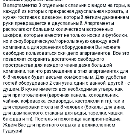
What to drink?
В апартаментах 3 отдельных спальни с видом на горы, в
каждой из которых прекрасная двуспальная кровать, и
Local money
кухня-гостиная с диваном, который лёгким движением
Mobile phones
руки превращается в двуспальный. Апартаменты
располагают большим количеством встроенных
Gallery
шкафов, которые вместят не только носки и футболки,
но и сноубордическую/горнолыжную одежду всей
Travel reports
компании, а для хранения оборудования Вы можете
Safety
свободно пользоваться ски-депо апартаментов. Всё это
позволяет сохранить достаточно свободного
пространства для каждого члена даже большой
компании, так что размещение в этих апартаментах для
6-8 человек будет весьма комфортным. Для удобства
гостей оборудовано 2 сан узла: один с ванной, другой - с
душем. В кухне имеется вся необходимая утварь как
для приготовления (варочная панель, холодильник,
чайник, кофеварка, сковороды, кастрлюли и тп), так и
для сервировки стола на 8 человек (бокалы для вина,
для шампанского, стаканы для воды, тарелки, чашки,
блюдца и тп). Постель и полотенца наиприятнейшие.
Ждём Вас для приятного отдыха в великолепном
Гудаури!