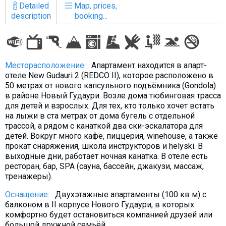
Detailed
Map, prices,
description
booking...
LODGING
Месторасположение:
Апартамент находится в апарт-
Apartments
отеле New Gudauri 2 (REDCO II), которое расположено в
Cottages
50 метрах от нового капсульного подъёмника (Gondola)
в районе Новый Гудаури. Возле дома тюбинговая трасса
Hotels
для детей и взрослых. Для тех, кто только хочет встать
на лыжи в ста метрах от дома бугель с отдельной
%
Hot deals
трассой, а рядом с канаткой два ски-эскалатора для
Long term rent
детей. Вокруг много кафе, пиццерия, winehouse, а также
прокат снаряжения, школа инструкторов и helyski. В
Kazbegi
выходные дни, работает ночная канатка. В отеле есть
Other
ресторан, бар, SPA (сауна, бассейн, джакузи, массаж,
тренажеры).
GEORGIA
Оснащение:
Двухэтажные апартаменты (100 кв м) с
About Georgia
балконом в II корпусе Нового Гудаури, в которых
комфортно будет остановиться компанией друзей или
Visas
большой дружной семьёй.