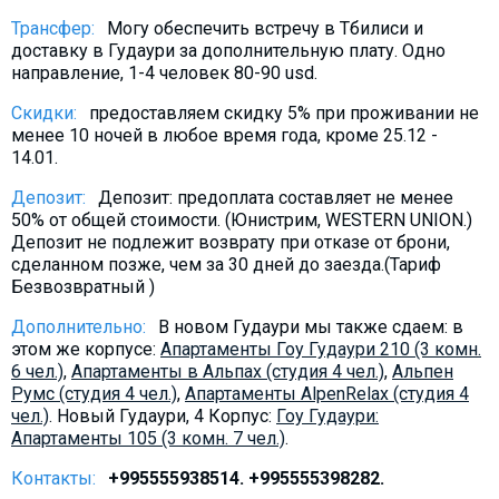
Трансфер:
Могу обеспечить встречу в Тбилиси и
доставку в Гудаури за дополнительную плату. Oдно
направление, 1-4 человек 80-90 usd.
Скидки:
предоставляем скидку 5% при проживании не
менее 10 ночей в любое время года, кроме 25.12 -
14.01.
Депозит:
Депозит: предоплата составляет не менее
50% от общей стоимости. (Юнистрим, WESTERN UNION.)
Депозит не подлежит возврату при отказе от брони,
сделанном позже, чем за 30 дней до заезда.(Тариф
Безвозвратный )
Дополнительно:
В новом Гудаури мы также сдаем: в
этом же корпусе:
Апартаменты Гоу Гудаури 210 (3 комн.
6 чел.)
,
Aпартаменты в Альпах (студия 4 чел.)
,
Альпен
Румс (студия 4 чел.)
,
Апартаменты AlpenRelax (студия 4
чел.)
. Новый Гудаури, 4 Корпус:
Гоу Гудаури:
Апартаменты 105 (3 комн. 7 чел.)
.
Контакты:
+995555938514. +995555398282.