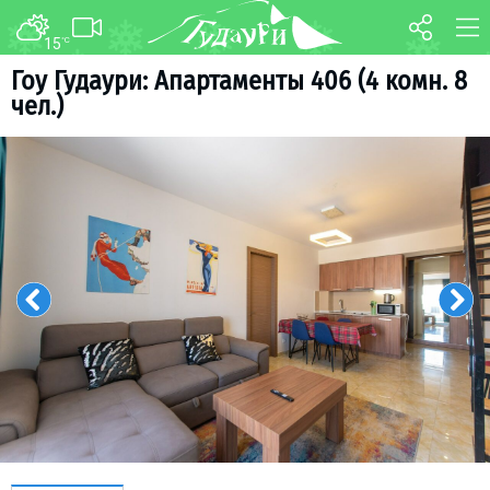
15
°C
FORUM
MAP
Гоу Гудаури: Апартаменты 406 (4 комн. 8
чел.)
About ski resort
WEBCAM
Piste map
TRANSFER
Ski pass
Ski instructors
Ski rent
Ski service
Kids in Gudauri
Après-ski
Events schedule
Join telegram
Gudauri
INFO