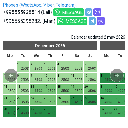
Phones (WhatsApp, Viber, Telegram):
+995555938514 (Lali)
MESSAGE
+995555398282. (Mari)
MESSAGE
Calendar updated 2 may 2026
December
2026
Mo
Tu
We
Th
Fr
Sa
Su
Mo
Tu
1
2
3
4
5
6
250$
250$
250$
250$
250$
250$
7
8
9
10
11
12
13
4
5
250$
250$
250$
250$
250$
250$
250$
450$
450$
14
15
16
17
18
19
20
11
12
250$
250$
350$
350$
350$
350$
350$
400$
400$
21
22
23
24
25
26
27
18
19
350$
350$
350$
350$
350$
450$
450$
400$
400$
28
29
30
31
25
26
450$
450$
450$
450$
400$
400$