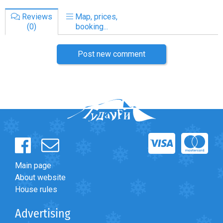
Reviews
Map, prices,
(0)
booking...
Post new comment
Main page
About website
House rules
Advertising