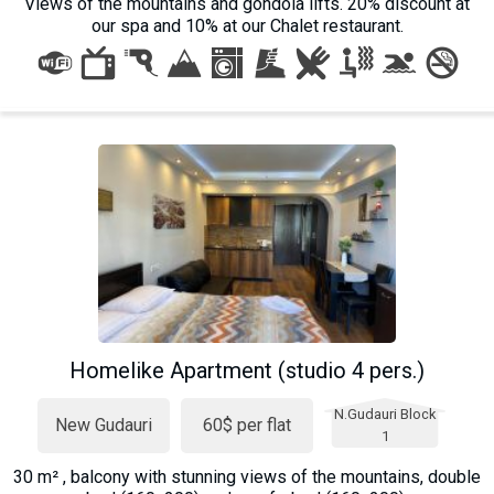
Views of the mountains and gondola lifts. 20% discount at
our spa and 10% at our Chalet restaurant.
Homelike Apartment (studio 4 pers.)
N.Gudauri Block
New Gudauri
60$ per flat
1
30 m² , balcony with stunning views of the mountains, double