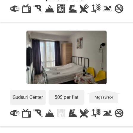
LODGING
Apartments
Cottages
Hotels
%
Hot deals
Long term rent
Kazbegi
Other
Gudauri Center
50$ per flat
Mgzavrebi
GEORGIA
About Georgia
Visas