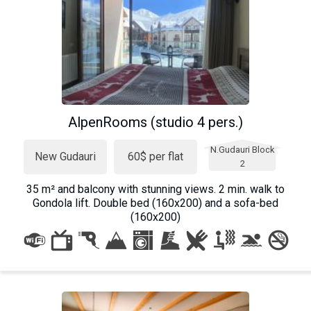
AlpenRooms (studio 4 pers.)
N.Gudauri Block
New Gudauri
60$ per flat
2
35 m² and balcony with stunning views. 2 min. walk to
Gondola lift. Double bed (160x200) and a sofa-bed
(160x200)