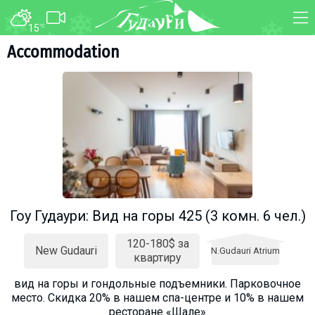
15
°C
FORUM
MAP
Accommodation
About ski resort
WEBCAM
Piste map
TRANSFER
Ski pass
Ski instructors
Ski rent
Ski service
Kids in Gudauri
Гоу Гудаури: Вид на горы 425 (3 комн. 6 чел.)
Après-ski
120-180$ за
Events schedule
New Gudauri
N.Gudauri Atrium
квартиру
вид на горы и гондольные подъемники. Парковочное
Join telegram
место. Cкидка 20% в нашем спа-центре и 10% в нашем
Gudauri
INFO
ресторане «Шале»