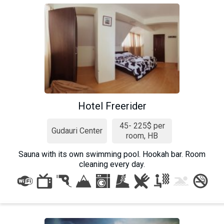
What to drink?
Local money
Mobile phones
Gallery
Travel reports
Safety
Hotel Freerider
45- 225$ per
Gudauri Center
room, HB
Sauna with its own swimming pool. Hookah bar. Room
cleaning every day.