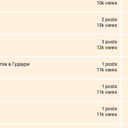
10k
views
2
posts
13k
views
1
3
posts
12k
views
ов в Гудаури
1
posts
11k
views
1
posts
11k
views
1
posts
11k
views