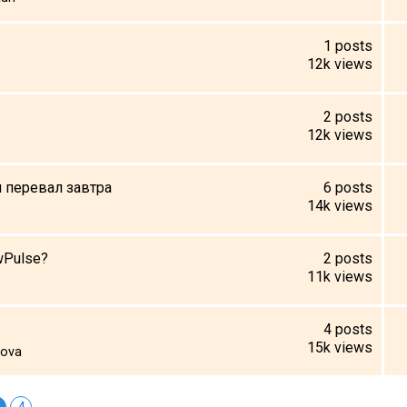
1
posts
12k
views
2
posts
12k
views
 перевал завтра
6
posts
14k
views
wPulse?
2
posts
11k
views
4
posts
15k
views
nova