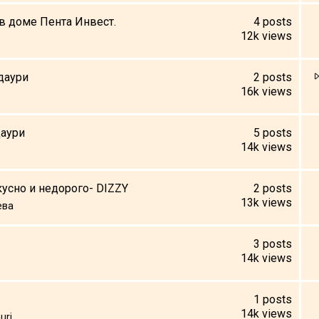
в доме Пента Инвест.
4
posts
12k
views
даури
2
posts
16k
views
даури
5
posts
14k
views
усно и недорого- DIZZY
2
posts
13k
views
ева
3
posts
14k
views
1
posts
14k
views
uri