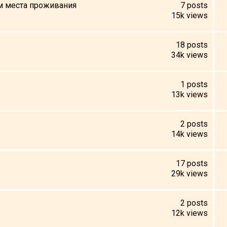
м места проживания
7
posts
15k
views
18
posts
34k
views
1
posts
13k
views
2
posts
14k
views
17
posts
29k
views
2
posts
12k
views