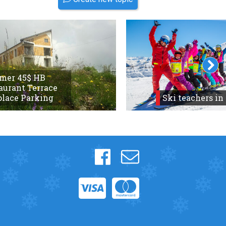
mer 45$ HB
aurant Terrace
place Parking
Ski teachers in