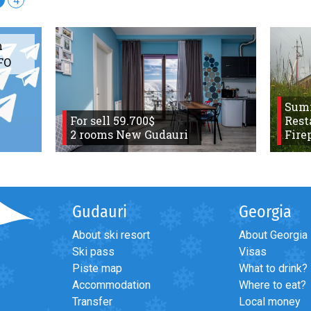
4
m
FO
Sum
For sell 59.700$
Rest
2 rooms New Gudauri
Fire
Gudauri
Georgia
About ski resort
About Georgia
Ski pass
Visas
Piste map
What to drink?
Accommodation
Where to eat?
Transfer
Local money