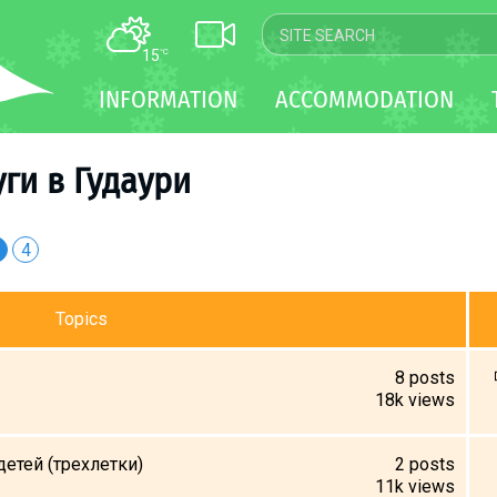
15
°C
MAP
INFORMATION
ACCOMMODATION
WEBCAM
TRANSFER
уги в Гудаури
4
Topics
8
posts
18k
views
етей (трехлетки)
2
posts
11k
views