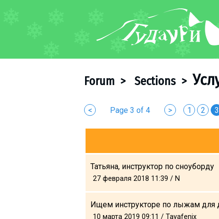
FORUM
About ski resort
Piste map
Усл
Forum
>
Sections
>
Ski pass
Ski instructors
<
Page 3 of 4
>
1
2
3
Ski rent
Ski service
Kids in Gudauri
Après-ski
Татьяна, инструктор по сноуборду
Events schedule
27 февраля 2018 11:39 / N
Join telegram
Ищем инструкторе по лыжам для д
Gudauri
INFO
10 марта 2019 09:11 / Tayafenix