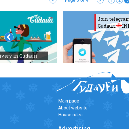
<
Page 3 of 4
>
1
2
3
Join telegra
Gudauri
IN
ivery in Gudauri!
Main page
About website
House rules
Advertising