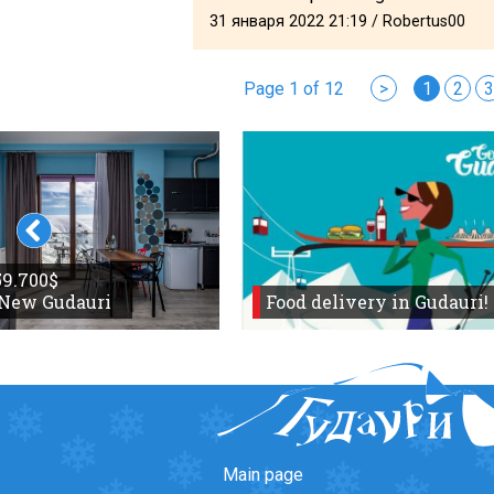
31 января 2022 21:19 / Robertus00
Page 1 of 12
>
1
2
3
 59.700$
 New Gudauri
Food delivery in Gudauri!
Main page