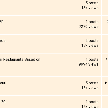
5
posts
13k
views
ER
1
posts
7279
views
ords
2
posts
17k
views
i Restaurants Based on
1
posts
9994
views
auri
5
posts
15k
views
l 20
1
posts
12k
views