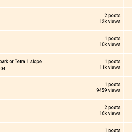
2
posts
12k
views
1
posts
10k
views
ark or Tetra 1 slope
1
posts
11k
views
104
1
posts
9459
views
2
posts
16k
views
1
posts