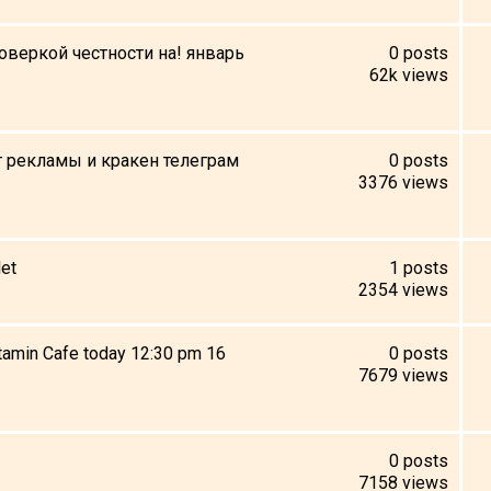
роверкой честности на! январь
0
posts
62k
views
ст рекламы и кракен телеграм
0
posts
3376
views
let
1
posts
2354
views
itamin Cafe today 12:30 pm 16
0
posts
7679
views
0
posts
7158
views