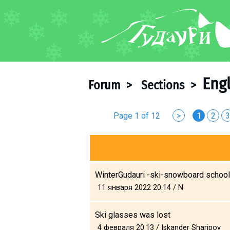
FORUM
About ski resort
Piste map
Eng
Forum
>
Sections
>
Ski pass
Ski instructors
Page 1 of 12
>
1
2
3
Ski rent
Ski service
Kids in Gudauri
Après-ski
WinterGudauri -ski-snowboard school
Events schedule
11 января 2022 20:14 / N
Join telegram
Ski glasses was lost
Gudauri
INFO
4 февраля 20:13 / Iskander Sharipov