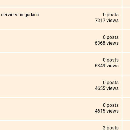
 services in gudauri
0
posts
7317
views
0
posts
6368
views
0
posts
6349
views
0
posts
4655
views
0
posts
4615
views
2
posts