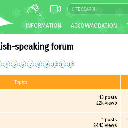
15
°C
MAP
INFORMATION
ACCOMMODATION
WEBCAM
TRANSFER
lish-speaking forum
4
5
6
7
8
9
10
11
12
Topics
13
posts
22k
views
1
posts
2443
views