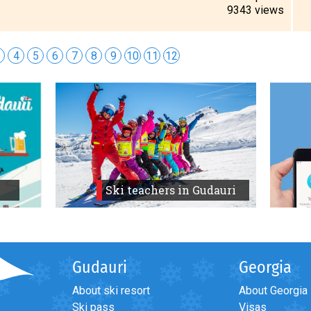
9343
views
4
5
6
7
8
9
10
11
12
Ski teachers in Gudauri
Gudauri
Georgia
About ski resort
About Georgia
Ski pass
Visas