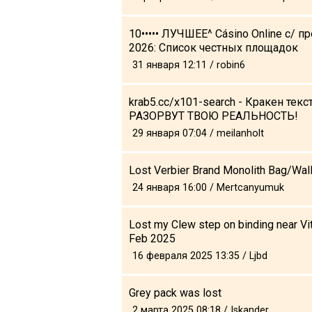
10••••• ЛУЧШЕЕ^ Cásino Online с/ п
2026: Список честных площадок
31 января 12:11 / robin6
LODGING
Apartments
krab5.cc/x101-search - Кракен тек
РАЗОРВУТ ТВОЮ РЕАЛЬНОСТЬ!
Cottages
29 января 07:04 / meilanholt
Hotels
%
Hot deals
Lost Verbier Brand Monolith Bag/Wal
Long term rent
24 января 16:00 / Mertcanyumuk
Kazbegi
Lost my Clew step on binding near V
Other
Feb 2025
GEORGIA
16 февраля 2025 13:35 / Ljbd
About Georgia
Grey pack was lost
Visas
2 марта 2025 08:18 / Iskander